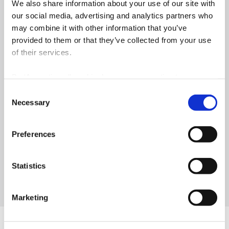
We also share information about your use of our site with
our social media, advertising and analytics partners who
Hospitais
may combine it with other information that you’ve
provided to them or that they’ve collected from your use
Centros de Dados
of their services.
Hotéis
By ‘Accepting all cookies’ you are consenting to our own
Residenciais
cookies and those of third parties in the performance,
Consent
personalisation and advertising categories, in accordance
Necessary
Selection
Escritórios
with our
Cookie Policy
.
Centros Comerciais e Retalho
Preferences
Edifícios Industriais
Statistics
Marketing