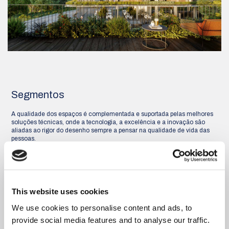
Segmentos
A qualidade dos espaços é complementada e suportada pelas melhores
soluções técnicas, onde a tecnologia, a excelência e a inovação são
aliadas ao rigor do desenho sempre a pensar na qualidade de vida das
pessoas.
Nos últimos 20 anos procuramos sempre soluções arquitetónicas
baseadas na inovação e na excelência no design. Todos os dias,
ultrapassamos os limites para criar valor para nossos clientes e
resultados duradouros, sempre com uma aposta e visão nas próximas
gerações.
This website uses cookies
Planeamento Urbano
We use cookies to personalise content and ads, to
provide social media features and to analyse our traffic.
Aeroportos