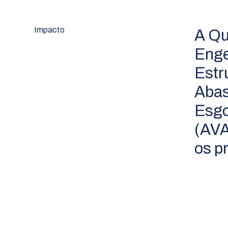
Impacto
A Qu
Enge
Estr
Abas
Esgo
(AVA
os p