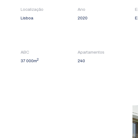
Localização
Ano
E
Lisboa
2020
E
ABC
Apartamentos
2
37 000m
240