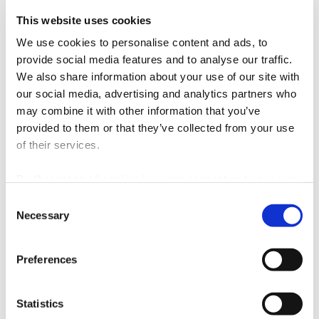
This website uses cookies
We use cookies to personalise content and ads, to
provide social media features and to analyse our traffic.
We also share information about your use of our site with
our social media, advertising and analytics partners who
may combine it with other information that you’ve
provided to them or that they’ve collected from your use
of their services.
By ‘Accepting all cookies’ you are consenting to our own
cookies and those of third parties in the performance,
Consent
19 Nov' 25
personalisation and advertising categories, in accordance
Necessary
Selection
QD Challenge 2025 | Vencedores
with our
Cookie Policy
.
E os vencedores do QD Challenge 2025 são…
Preferences
Statistics