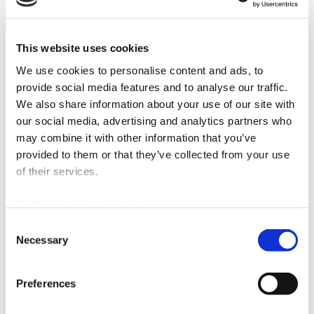
Impacto
A Quadrante concentrou-se na área de basic
This website uses cookies
design da unidade de produção de hidrogénio.
We use cookies to personalise content and ads, to
Esta etapa é fundamental para garantir que
provide social media features and to analyse our traffic.
todos os aspetos técnicos e de engenharia da
We also share information about your use of our site with
unidade são cuidadosamente planeados e
executados, contribuindo para o sucesso e
our social media, advertising and analytics partners who
sustentabilidade do projeto como um todo.
may combine it with other information that you’ve
provided to them or that they’ve collected from your use
of their services.
By ‘Accepting all cookies’ you are consenting to our own
cookies and those of third parties in the performance,
Consent
personalisation and advertising categories, in accordance
Necessary
Selection
with our
Cookie Policy
.
Preferences