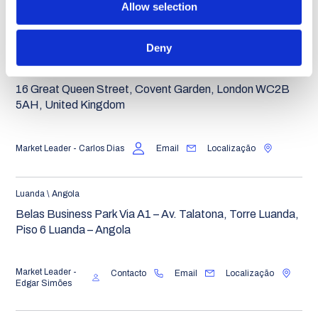
Allow selection
Contacto
Email
Localização
Deny
Londres \ Reino Unido
16 Great Queen Street, Covent Garden, London WC2B
5AH, United Kingdom
Market Leader - Carlos Dias
Email
Localização
Luanda \ Angola
Belas Business Park Via A1 – Av. Talatona, Torre Luanda,
Piso 6 Luanda – Angola
Market Leader -
Contacto
Email
Localização
Edgar Simões