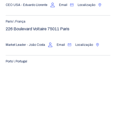
CEO USA - Eduardo Llorente
Email
Localização
Paris \ França
226 Boulevard Voltaire 75011 Paris
Market Leader - João Costa
Email
Localização
Porto \ Portugal
Avenida da Boavista, Nº 1837, 2º Andar, 2.1, Edifício
Torre Burgo. 4100-133 Porto
Contacto
Email
Localização
Santiago \ Chile
Avenida Nueva Tajamar 481 of 1703 - Piso 17 Las