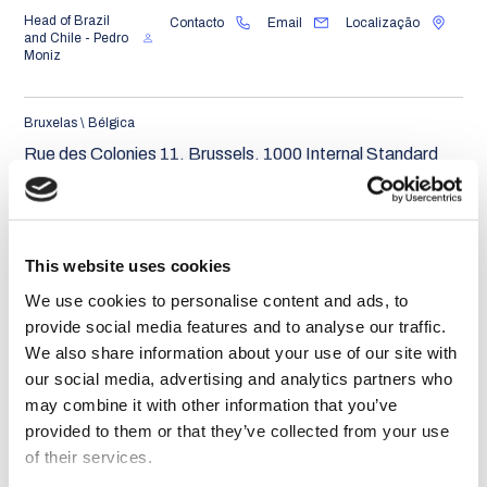
Head of Brazil
Contacto
Email
Localização
and Chile - Pedro
Moniz
Bruxelas \ Bélgica
Rue des Colonies 11, Brussels, 1000 Internal Standard
Office OFFICE NO. 169
Localização
This website uses cookies
We use cookies to personalise content and ads, to
Bucareste \ Roménia
provide social media features and to analyse our traffic.
Strada Izvor nr. 80, 2nd Floor, Sector 5, Bucharest - COD
We also share information about your use of our site with
050561
our social media, advertising and analytics partners who
may combine it with other information that you’ve
provided to them or that they’ve collected from your use
Market Leader -
Contacto
Email
Localização
Romania and
of their services.
Eastern Europe -
Vlad Chiotan