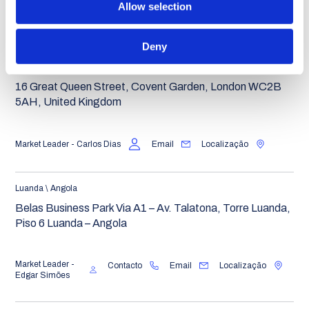
Allow selection
Contacto
Email
Localização
Deny
Londres \ Reino Unido
16 Great Queen Street, Covent Garden, London WC2B
5AH, United Kingdom
Market Leader - Carlos Dias
Email
Localização
Luanda \ Angola
Belas Business Park Via A1 – Av. Talatona, Torre Luanda,
Piso 6 Luanda – Angola
Market Leader -
Contacto
Email
Localização
Edgar Simões