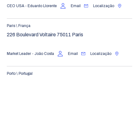
CEO USA - Eduardo Llorente
Email
Localização
Paris \ França
226 Boulevard Voltaire 75011 Paris
Market Leader - João Costa
Email
Localização
Porto \ Portugal
Avenida da Boavista, Nº 1837, 2º Andar, 2.1, Edifício
Torre Burgo. 4100-133 Porto
Contacto
Email
Localização
Santiago \ Chile
Avenida Nueva Tajamar 481 of 1703 - Piso 17 Las