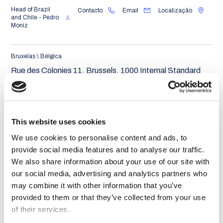
Head of Brazil
Contacto
Email
Localização
and Chile - Pedro
Moniz
Bruxelas \ Bélgica
Rue des Colonies 11, Brussels, 1000 Internal Standard
Office OFFICE NO. 169
Localização
This website uses cookies
We use cookies to personalise content and ads, to
Bucareste \ Roménia
provide social media features and to analyse our traffic.
Strada Izvor nr. 80, 2nd Floor, Sector 5, Bucharest - COD
We also share information about your use of our site with
050561
our social media, advertising and analytics partners who
may combine it with other information that you’ve
provided to them or that they’ve collected from your use
Market Leader -
Contacto
Email
Localização
Romania and
of their services.
Eastern Europe -
Vlad Chiotan