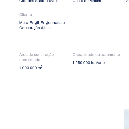
Cidades Sustentáveis
Costa do Marfim
2
Cliente
Mota-Engil, Engenharia e
Construção África
Área de construção
Capacidade de tratamento
aproximada
1 250 000 ton/ano
2
1 000 000 m