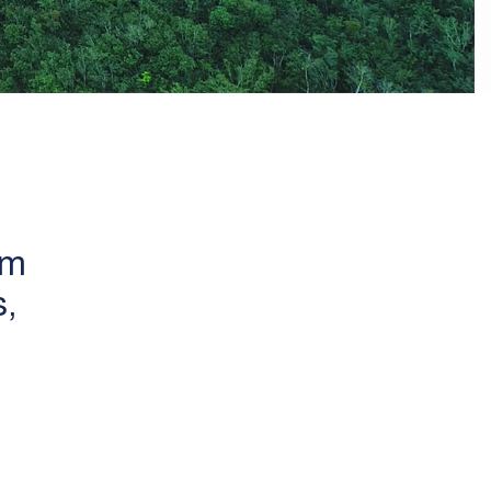
em
s,