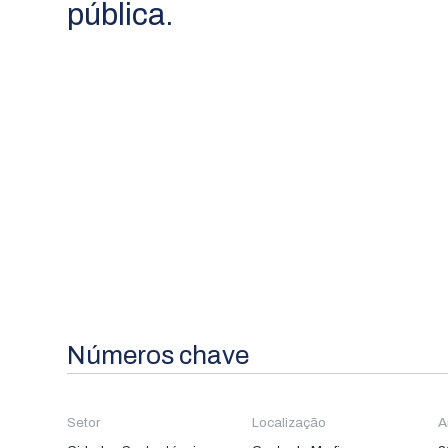
pública.
Números chave
Setor
Localização
A