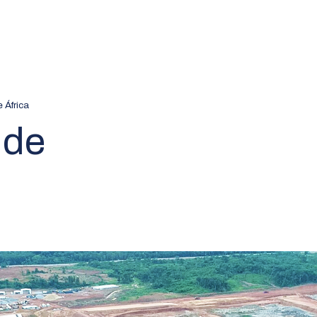
 África
 de