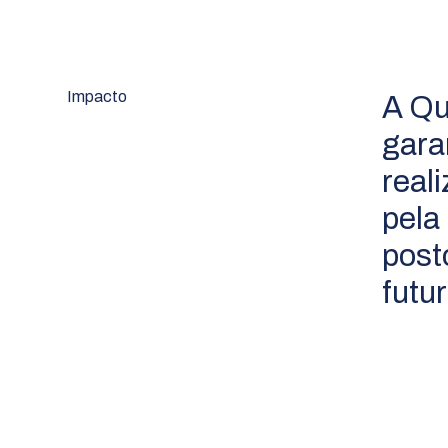
Impacto
A Qu
gara
real
pela
post
futu