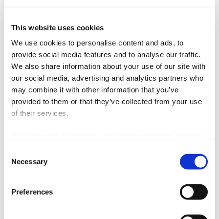
ainda na prestação de assistência técnica
durante o decorrer da obra.
This website uses cookies
We use cookies to personalise content and ads, to
provide social media features and to analyse our traffic.
We also share information about your use of our site with
our social media, advertising and analytics partners who
may combine it with other information that you’ve
provided to them or that they’ve collected from your use
of their services.
By ‘Accepting all cookies’ you are consenting to our own
cookies and those of third parties in the performance,
Consent
personalisation and advertising categories, in accordance
Necessary
Selection
with our
Cookie Policy
.
Preferences