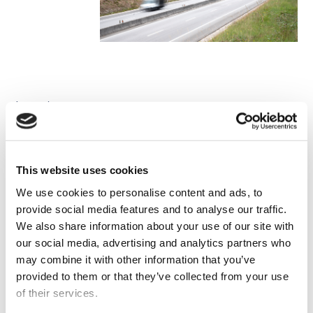
Impacto
A Quadrante foi responsável pela prestação de
serviços de Fiscalização, Controlo de
Qualidade, Planeamento, Coordenação de
This website uses cookies
Segurança e Saúde e Gestão Ambiental para a
We use cookies to personalise content and ads, to
execução da Empreitada da Grande Reparação
provide social media features and to analyse our traffic.
do Pavimento do Grupo I de Sublanços,
We also share information about your use of our site with
realizada na Concessão Beiras Litoral e Alta.
our social media, advertising and analytics partners who
may combine it with other information that you’ve
provided to them or that they’ve collected from your use
of their services.