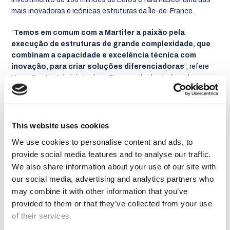
mais inovadoras e icónicas estruturas da
Île-de-France
.
“
Temos em comum com a
Martifer a paixão pela
execução de estruturas de grande complexidade, que
combinam a capacidade e excelência técnica com
inovação, para criar soluções diferenciadoras
”,
refere
Nuno Costa, Administrador e Responsável pela área de
Projetos Especiais, da Quadrante.
Acrescenta ainda que, “
a nova Estação do Metropolitano
foi pensada ao detalhe, tendo uma solução que convida
This website uses cookies
à descoberta, sendo
formalmente impactante. Será
We use cookies to personalise content and ads, to
uma referência para a mobilidade da Île-de-France
.”
provide social media features and to analyse our traffic.
We also share information about your use of our site with
A cobertura apresenta-se sob a forma de uma espiral elíptica,
de grande complexidade estrutural, combinando estruturas
our social media, advertising and analytics partners who
metálicas, pórticos transversais em madeira e fachada em
may combine it with other information that you’ve
vidro, sendo ainda suportada por pilares arborescentes
provided to them or that they’ve collected from your use
metálicos.
of their services.