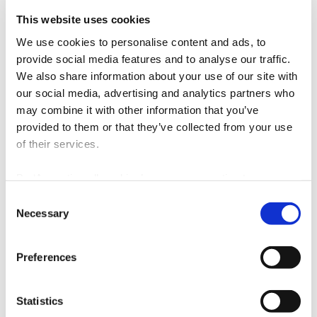
This website uses cookies
We use cookies to personalise content and ads, to
“A nossa experiência irá permitir-nos
provide social media features and to analyse our traffic.
também oferecer uma excelente
We also share information about your use of our site with
experiência do passageiro e
our social media, advertising and analytics partners who
may combine it with other information that you’ve
soluções de elevada
provided to them or that they’ve collected from your use
sustentabilidade e performance
of their services.
operacional do Aeroporto.”
By ‘Accepting all cookies’ you are consenting to our own
cookies and those of third parties in the performance,
Nuno Costa
Consent
personalisation and advertising categories, in accordance
Necessary
Selection
Senior Partner and CEO
with our
Cookie Policy
.
As soluções previstas para o Novo Terminal ainda estão em
Preferences
estudo, mas deverão incluir a maximização da iluminação e
ventilação natural, sistemas de iluminação e climatização mais
Statistics
eficientes e a instalação de sistemas de reutilização de águas
e aproveitamento da energia solar. Será adotada uma