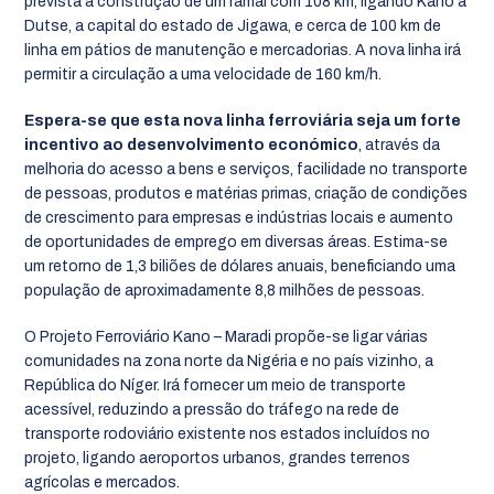
prevista a construção de um ramal com 108 km, ligando Kano a
Dutse, a capital do estado de Jigawa, e cerca de 100 km de
linha em pátios de manutenção e mercadorias. A nova linha irá
permitir a circulação a uma velocidade de 160 km/h.
Espera-se que esta nova linha ferroviária seja um forte
incentivo ao desenvolvimento económico
, através da
melhoria do acesso a bens e serviços, facilidade no transporte
de pessoas, produtos e matérias primas, criação de condições
de crescimento para empresas e indústrias locais e aumento
de oportunidades de emprego em diversas áreas. Estima-se
um retorno de 1,3 biliões de dólares anuais, beneficiando uma
população de aproximadamente 8,8 milhões de pessoas.
O Projeto Ferroviário Kano – Maradi propõe-se ligar várias
comunidades na zona norte da Nigéria e no país vizinho, a
República do Níger. Irá fornecer um meio de transporte
acessível, reduzindo a pressão do tráfego na rede de
transporte rodoviário existente nos estados incluídos no
projeto, ligando aeroportos urbanos, grandes terrenos
agrícolas e mercados.