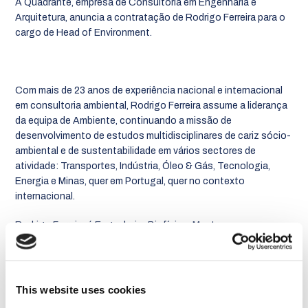
A Quadrante, empresa de Consultoria em Engenharia e
Arquitetura, anuncia a contratação de Rodrigo Ferreira para o
cargo de Head of Environment.
Com mais de 23 anos de experiência nacional e internacional
em consultoria ambiental, Rodrigo Ferreira assume a liderança
da equipa de Ambiente, continuando a missão de
desenvolvimento de estudos multidisciplinares de cariz sócio-
ambiental e de sustentabilidade em vários sectores de
atividade: Transportes, Indústria, Óleo & Gás, Tecnologia,
Energia e Minas, quer em Portugal, quer no contexto
internacional.
Rodrigo Ferreira é Engenheiro Biofísico, Mestre em
Conservação da Natureza e Doutorado em Gestão e
Conservação da Biodiversidade. Especialista em consultoria
ambiental, tem-se focado no desenvolvimento de negócios,
gestão de projetos e liderança técnica de equipas
This website uses cookies
multidisciplinares.