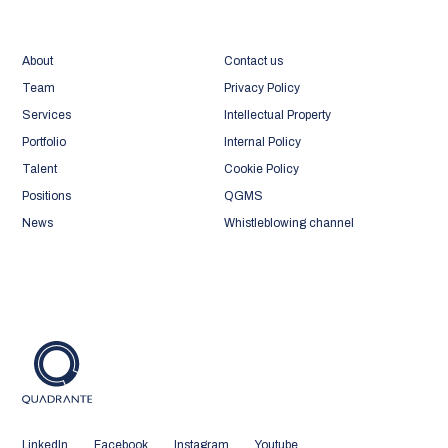
About
Contact us
Team
Privacy Policy
Services
Intellectual Property
Portfolio
Internal Policy
Talent
Cookie Policy
Positions
QGMS
News
Whistleblowing channel
LinkedIn
Facebook
Instagram
Youtube