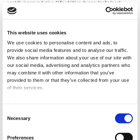
contribuir para reduzir o défice hídrico da população local,
garantindo a produção simultânea de água potável para uso
nos setores agrícola e mineiro e para o processo de produção
de energia. O sistema utiliza os circuitos de refrigeração de
água salgada já existentes na central termoelétrica e permite
This website uses cookies
otimizar o processo de captação de água salgada e
We use cookies to personalise content and ads, to
restituição de salmoura. De salientar que está prevista a
provide social media features and to analyse our traffic.
produção de 800 litros de água potável por segundo de,
We also share information about your use of our site with
podendo chegar até 1.400 litros por segundo.
our social media, advertising and analytics partners who
“Este projeto é um importante
may combine it with other information that you’ve
provided to them or that they’ve collected from your use
contributo para a sustentabilidade
of their services.
da região ao garantir uma maior
eficiência na gestão da água e
By ‘Accepting all cookies’ you are consenting to our own
cookies and those of third parties in the performance,
energia.”
Consent
personalisation and advertising categories, in accordance
Necessary
Selection
with our
Cookie Policy
.
Abílio Castro
Preferences