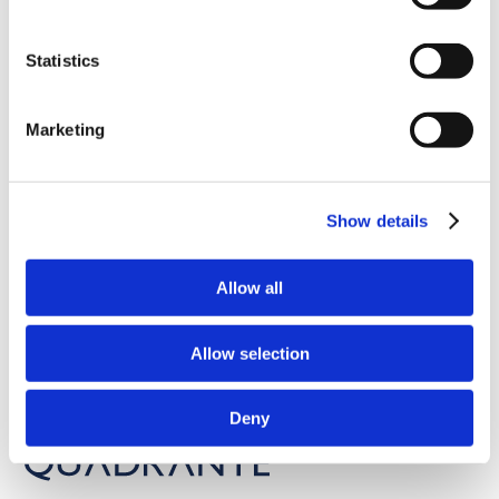
Head of Waste and Water Utilities
“O tratamento e reutilização dos recursos através de novas
Statistics
infraestruturas hidráulicas, como é o caso da Estação de
Dessalinização, são assim passos muito relevantes para a
mitigação dos efeitos da seca.”
Marketing
A localização da Estação de Dessalinização junto da Central
Termoelétrica de Guacolda permitirá a otimização do seu
funcionamento pela utilização dos circuitos de refrigeração
Show details
existentes, e fornecimento direto de energia elétrica, o que
resultará na minimização do consumo de novos materiais e
Allow all
recursos.
Allow selection
Deny